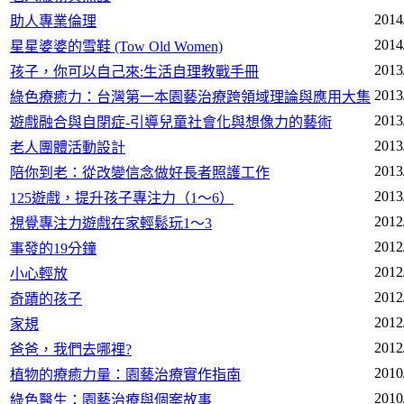
2014
助人專業倫理
2014
星星婆婆的雪鞋 (Tow Old Women)
2013
孩子，你可以自己來:生活自理教戰手冊
2013
綠色療癒力：台灣第一本園藝治療跨領域理論與應用大集
2013
遊戲融合與自閉症-引導兒童社會化與想像力的藝術
2013
老人團體活動設計
2013
陪你到老：從改變信念做好長者照護工作
2013
125遊戲，提升孩子專注力（1～6）
2012
視覺專注力遊戲在家輕鬆玩1～3
2012
事發的19分鐘
2012
小心輕放
2012
奇蹟的孩子
2012
家規
2012
爸爸，我們去哪裡?
2010
植物的療癒力量：園藝治療實作指南
2010
綠色醫生：園藝治療與個案故事