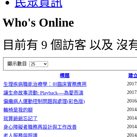
民眾資訊
Who's Online
目前有 9 個訪客 以及 沒
顯示數目
標題
建
2017
生理疾病職能治療學：Ⅲ臨床實務應用
2017
讓生命故事流動: Playback----為愛而演
2016
偏癱病人運動控制問題與處理(彩色版)
2014
輪椅是我的腳
2014
就算爺爺忘記了
2014
身心障礙者職務再設計與工作改善
2014
老人服務與照護