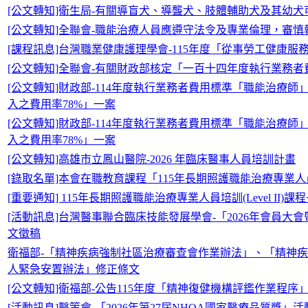
[公文轉知]衛生局-有關導盲犬、導聾犬、肢體輔助犬及其幼
[公文轉知]全聯會-職能治療人員應遵守法令及專業倫理，審慎
[課程訊息]台灣職業健康護理學會-115年度「從事勞工健康
[公文轉知]全聯會-有關財政部核定「一百十四年度執行業務
[公文轉知]財政部-114年度執行業務者費用標準「職能治療
入之費用率78%」一案
[公文轉知]財政部-114年度執行業務者費用標準「職能治療
入之費用率78%」一案
[公文轉知]高雄市立鳳山醫院-2026 年臨床醫事人員培訓計畫
[錄取名單]本會在職教育課程「115年長期照護職能治療專業人員培
[重要通知] 115年長期照護職能治療專業人員培訓(Level II
[活動訊息]台灣醫事聯合臨床技能發展學會-「2026年會員大
文徵稿
衛福部-「精神疾病強制社區治療審查會作業辦法」、「精神
人緊急安置辦法」修正條文
[公文轉知]衛福部-公告115年度「精神復健機構評鑑作業程
[活動訊息]醫策會-「2026年第27屆NHQA國家醫療品質獎