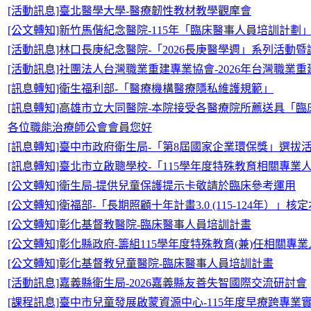
[活動訊息]臺北醫學大學-醫療韌性教材教學觀摩會
[公文轉知]新竹馬偕紀念醫院-115年「臨床醫事人員培訓計劃
[活動訊息]林口長庚紀念醫院-「2026長庚醫學週」系列活動
[活動訊息]社團法人台灣職業重建專業協會-2026年台灣職
[訊息轉知]衛生福利部-「醫療機構醫療隱私維護規範」
[訊息轉知]高雄市立大同醫院-本院接受各醫療院所薦送具「
各位職能治療師公會會員您好
[訊息轉知]臺中市政府衛生局-「第8屆國家企業環保獎」選拔
[訊息轉知]臺北市立啟聰學校-「115學年度特殊教育相關專
[公文轉知]衛生局-提供兒童保護提示卡敬請於臨床參考運用
[公文轉知]衛福部-「長期照顧十年計畫3.0 (115-124年）」核定
[公文轉知]彰化基督教醫院-臨床醫事人員培訓計畫
[公文轉知]彰化縣政府-籌組115學年度特殊教育(兼)任相關專
[公文轉知]彰化基督教兒童醫院-臨床醫事人員培訓計畫
[活動訊息]嘉義縣衛生局-2026嘉義縣友善失智國際交流研討會
[課程訊息]臺中市兒童發展啟蒙資源中心-115年度早療跨專