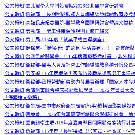
[公文轉知]臺北醫學大學附設醫院-2026台北醫學會研討會
[公文轉知]衛福部-「長期照顧服務人員訓練認證繼續教育及
[公文轉知]高雄長庚紀念醫院-醫學教育國際研討會暨論文徵稿
[公文轉知]勞動部-「勞工健康保護規則」修正條文
[公文轉知]勞工局-115年度「就業平權宣導講座」
[公文轉知]健保署-「健保挺你的骨氣·生活最有力！」骨質疏
[公文轉知]台灣急診醫學會-「115年度醫療整備計畫」(非外
[公文轉知]衛福部-醫事人員及社會工作師繼續教育積分抵免
[公文轉知]勞安署-116年度職業災害預防及職業災害勞工重建
[公文轉知]衛福部-函轉勞動部勞動力發展署辦理「國家人才
[公文轉知]台灣醫事聯合臨床技能發展學會-「2026 年會員大
「海報論文徵稿」
[公文轉知]衛生局-臺中市政府衛生局醫療(事)機構錄影設備設
[公文轉知]醫策會-「2026年台灣健康照護聯合學術研討會」論
[公文轉知]臺東縣衛生局-115年度臺東縣日間照顧復能執行計
[公文轉知]衛福部-115年度「長照機構（居家式、社區式、