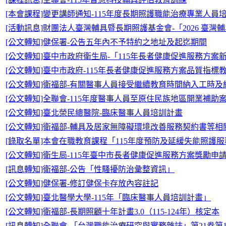
[本會課程]變更講師通知-115年度長期照護職能治療專業人員培訓(Le
[活動訊息]財團法人臺灣輔具暨長期照護基金會-「2026 臺灣輔具
[公文轉知]健保署-公告五年內不予特約之地址及起迄期間
[公文轉知]臺中市政府衛生局-「115年長者健康促進服務方
[公文轉知]臺中市政府-115年長者健康促進服務方案品質指標
[公文轉知]衛福部-有關醫事人員接受繼續教育時間納入工時
[公文轉知]全聯會-115年度醫事人員至原住民族地區開業補助
[公文轉知]臺北榮民總醫院-臨床醫事人員培訓計畫
[公文轉知]衛福部-輔具及居家無障礙環境改善服務契約書等
[錄取名單]本會在職教育課程「115年度預防及延緩失能照護
[公文轉知]衛生局-115年臺中市長者健康促進服務方案獎勵申
[訊息轉知]衛福部-公告「性騷擾防治彙整資訊」
[公文轉知]健保署-修訂健保卡存放內容註記
[公文轉知]臺北醫學大學-115年「臨床醫事人員培訓計畫」
[公文轉知]衛福部-長期照顧十年計畫3.0（115-124年）核定本
[訊息轉知]全聯會-「台灣職能治療研究與實務雜誌」第21卷第