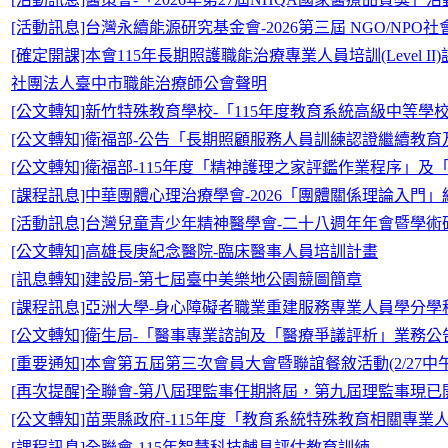
[活動訊息]台灣永續能源研究基金會-2026第三屆 NGO/NP
[確定開課]本會115年長期照護職能治療專業人員培訓(Level
社團法人臺中市職能治療師公會聲明
[公文轉知]新竹特殊教育學校-「115年度教育系統高級中等
[公文轉知]衛福部-公告「長期照顧服務人員訓練認證繼續教
[公文轉知]衛福部-115年度「精神護理之家評鑑作業程序」
[課程訊息]中華團體心理治療學會-2026「團體關係理論入門
[活動訊息]台灣兒童青少年精神醫學會-二十八週年年會暨學術
[公文轉知]高雄長庚紀念醫院-臨床醫事人員培訓計畫
[訊息轉知]建設局-第七屆臺中美樂地公園競圖簡章
[課程訊息]亞洲大學-身心障礙者職業重建服務專業人員學分學
[公文轉知]衛生局-「醫事專業諮詢及「醫療爭議評析」業務公
[重要通知]本會第五屆第三次會員大會暨聯誼餐敘活動(2/27中
[再次提醒]全聯會-第八屆理監事任期將屆，第九屆理監事現已開放
[公文轉知]苗栗縣政府-115年度「教育系統特殊教育相關專業
[課程訊息]全聯會-115年智慧科技輔具評估教育訓練