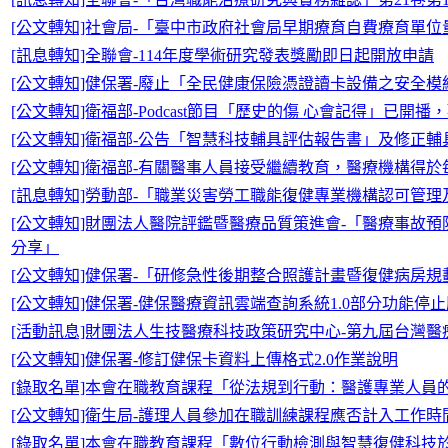
[公文轉知]社會局-「臺中市政府社會局早期療育自費療育單位量
[訊息轉知]全聯會-114年度學術研究發表獎勵即日起開放申請
[公文轉知]健保署-廢止「全民健康保險憑證讀卡設備之安全
[公文轉知]衛福部-Podcast節目「歷史的傷 心會記得」已開
[公文轉知]衛福部-公告「智慧科技輔具評估報告書」及修正輔
[公文轉知]衛福部-有關醫事人員接受繼續教育，醫療機構得於
[訊息轉知]勞動部-「職業災害勞工職能復健專業機構認可管理
[公文轉知]財團法人醫院評鑑暨醫療品質策進會-「醫療事故
分享」
[公文轉知]健保署-「研修急性後期整合照護計畫暨復健病房
[公文轉知]健保署-健保醫療資訊雲端查詢系統1.0部分功能停
[活動訊息]財團法人生技醫療科技政策研究中心-第九屆台灣醫
[公文轉知]健保署-修訂健保卡資料上傳格式2.0作業說明
[錄取名單]本會在職教育課程「從法規到行動：醫護專業人員
[公文轉知]衛生局-護理人員參加在職訓練課程應否計入工作時
[錄取名單]本會在職教育課程「數位行動檢測與智慧復健科技